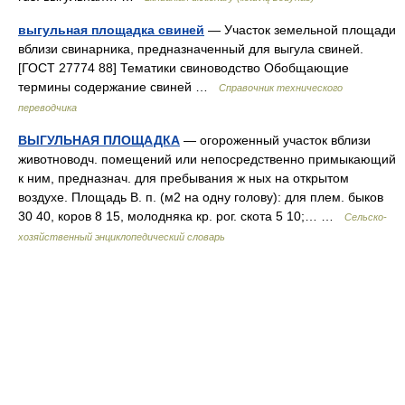
выгульная площадка свиней
— Участок земельной площади
вблизи свинарника, предназначенный для выгула свиней.
[ГОСТ 27774 88] Тематики свиноводство Обобщающие
термины содержание свиней …
Справочник технического
переводчика
ВЫГУЛЬНАЯ ПЛОЩАДКА
— огороженный участок вблизи
животноводч. помещений или непосредственно примыкающий
к ним, предназнач. для пребывания ж ных на открытом
воздухе. Площадь В. п. (м2 на одну голову): для плем. быков
30 40, коров 8 15, молодняка кр. рог. скота 5 10;… …
Сельско-
хозяйственный энциклопедический словарь