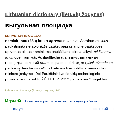
Lithuanian dictionary (lietuvių žodynas)
выгульная площадка
выгульная площадка
naminių paukščių lauko
aptvaras
statusas
Aprobuotas
sritis
paukštininkystė
apibrėžtis
Lauke, paprastai prie paukštidės,
aptvertas plotas naminiams paukščiams dieną laikyti.
atitikmenys
:
angl.
open run
vok.
Auslauffläche
rus.
выгул; выгульная
площадка; солярий
pranc.
espace extérieur, m
ryšiai
:
sinonimas
–
paukščių diendaržis
šaltinis
Lietuvos Respublikos žemės ūkio
ministro įsakymo „Dėl Paukštininkystės ūkių technologinio
projektavimo taisyklių ŽŪ TPT 04:2012 patvirtinimo“ projektas
Lithuanian dictionary (lietuvių žodynas)
.
2015
.
Игры ⚽
Поможем решить контрольную работу
выгул
солярий