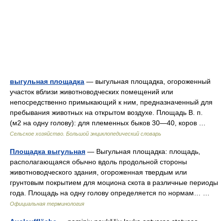
выгульная площадка
— выгульная площадка, огороженный
участок вблизи животноводческих помещений или
непосредственно примыкающий к ним, предназначенный для
пребывания животных на открытом воздухе. Площадь В. п.
(м2 на одну голову): для племенных быков 30—40, коров …
Сельское хозяйство. Большой энциклопедический словарь
Площадка выгульная
— Выгульная площадка: площадь,
располагающаяся обычно вдоль продольной стороны
животноводческого здания, огороженная твердым или
грунтовым покрытием для моциона скота в различные периоды
года. Площадь на одну голову определяется по нормам… …
Официальная терминология