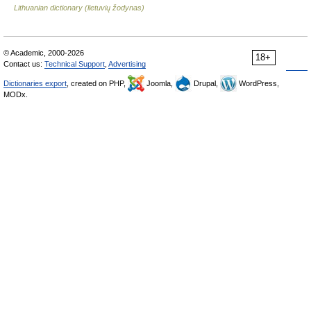
Lithuanian dictionary (lietuvių žodynas)
© Academic, 2000-2026
18+
Contact us:
Technical Support
,
Advertising
Dictionaries export
, created on PHP,
Joomla,
Drupal,
WordPress,
MODx.