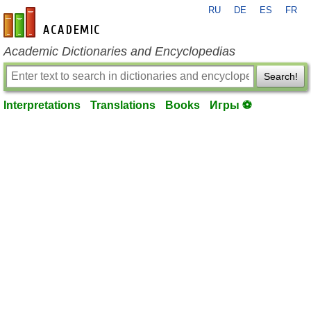
RU
DE
ES
FR
en-academic.com
Academic Dictionaries and Encyclopedias
Search!
Interpretations
Translations
Books
Игры ⚽