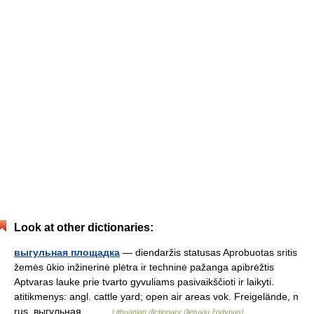
Look at other dictionaries:
выгульная площадка
— diendaržis statusas Aprobuotas sritis
žemės ūkio inžinerinė plėtra ir techninė pažanga apibrėžtis
Aptvaras lauke prie tvarto gyvuliams pasivaikščioti ir laikyti.
atitikmenys: angl. cattle yard; open air areas vok. Freigelände, n
rus. выгульная… …
Lithuanian dictionary (lietuvių žodynas)