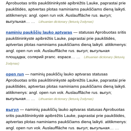
Aprobuotas sritis paukštininkystė apibrėžtis Lauke, paprastai prie
paukštidės, aptvertas plotas naminiams paukščiams dieną laikyti.
atitikmenys: angl. open run vok. Auslauffläche rus. выгул;
выгульная… …
Lithuanian dictionary (lietuvių žodynas)
naminių paukščių lauko aptvaras
— statusas Aprobuotas sritis
paukštininkystė apibrėžtis Lauke, paprastai prie paukštidės,
aptvertas plotas naminiams paukščiams dieną laikyti. atitikmenys:
angl. open run vok. Auslauffläche rus. выгул; выгульная
площадка; солярий pranc. espace… …
Lithuanian dictionary (lietuvių
žodynas)
open run
— naminių paukščių lauko aptvaras statusas
Aprobuotas sritis paukštininkystė apibrėžtis Lauke, paprastai prie
paukštidės, aptvertas plotas naminiams paukščiams dieną laikyti.
atitikmenys: angl. open run vok. Auslauffläche rus. выгул;
выгульная… …
Lithuanian dictionary (lietuvių žodynas)
выгул
— naminių paukščių lauko aptvaras statusas Aprobuotas
sritis paukštininkystė apibrėžtis Lauke, paprastai prie paukštidės,
aptvertas plotas naminiams paukščiams dieną laikyti. atitikmenys:
angl. open run vok. Auslauffläche rus. выгул; выгульная… …