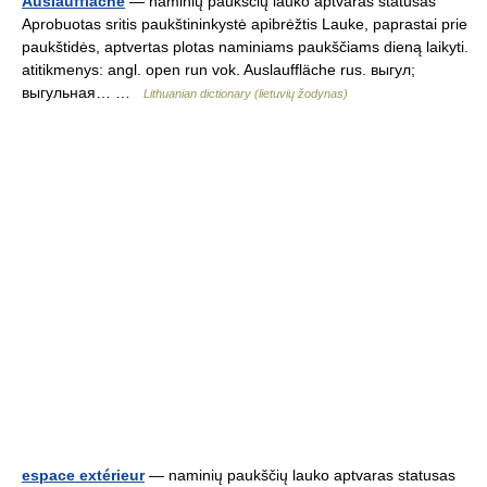
Auslauffläche
— naminių paukščių lauko aptvaras statusas
Aprobuotas sritis paukštininkystė apibrėžtis Lauke, paprastai prie
paukštidės, aptvertas plotas naminiams paukščiams dieną laikyti.
atitikmenys: angl. open run vok. Auslauffläche rus. выгул;
выгульная… …
Lithuanian dictionary (lietuvių žodynas)
espace extérieur
— naminių paukščių lauko aptvaras statusas